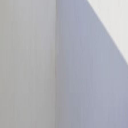
Aqua: 385 (2-3 persons)
Pearl: 460 (3-4 persons)
Coral: 530 (5-6 persons)
Petrino: 530 (5-6 persons)
15 μέρες
Aqua: 700 (2-3 persons)
Pearl: 800 (3-4 persons)
Coral: 900 (5-6 persons)
Petrino: 900 (5-6 persons)
30 μέρες
Aqua: 990 (2-3 persons)
Pearl: 1300 (3-4 persons)
Coral: 1600 (5-6 persons)
Petrino: 1600 (5-6 persons)