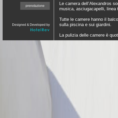
Le camera dell’Alexandros sono
prenotazione
musica, asciugacapelli, linea 
Tutte le camere hanno il balc
sulla piscina e sui giardini.
Designed & Developed by
La pulizia delle camere è quot
disposizione in caso desideria
catalogo.
Le camere sono singole, doppi
We can also accommodate you 
A/C, fridge, fully equipped ki
verandas with panoramic view
Sea. Those houses can accom
43 to 90 square meters.
For more information about th
September Special offers
7 days